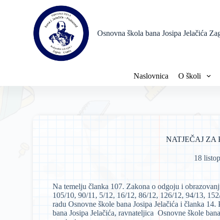
P
r
e
Osnovna škola bana Josipa Jelačića Za
s
k
o
č
i
Naslovnica
O školi
n
a
s
a
d
r
ž
NATJEČAJ ZA
a
j
18 listo
Na temelju članka 107. Zakona o odgoju i obrazovanju
105/10, 90/11, 5/12, 16/12, 86/12, 126/12, 94/13, 152
radu Osnovne škole bana Josipa Jelačića i članka 14. 
bana Josipa Jelačića, ravnateljica Osnovne škole ban