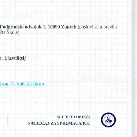
, Podgradski odvojak 1, 10090 Zagreb
(poslovi se u pravilu
išta Škole)
 1 izvršitelj
jecaj_7-_kuharica.docx
SLJEDEĆI
OBJAVA
NATJEČAJ ZA SPREMAČA/ICU