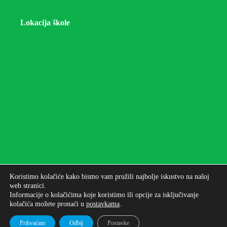
Lokacija škole
Koristimo kolačiće kako bismo vam pružili najbolje iskustvo na našoj
web stranici.
Informacije o kolačićima koje koristimo ili opcije za isključivanje
kolačića možete pronaći u
postavkama
.
Autorska prava © 2026 - Osnovna škola bana Josipa
Jelačića Zagreb
Prihvaćam
Odbij
Postavke