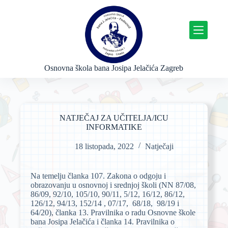
P
r
e
s
k
o
č
Osnovna škola bana Josipa Jelačića Zagreb
i
n
a
s
a
NATJEČAJ ZA UČITELJA/ICU
d
INFORMATIKE
r
ž
18 listopada, 2022
Natječaji
a
j
Na temelju članka 107. Zakona o odgoju i
obrazovanju u osnovnoj i srednjoj školi (NN 87/08,
86/09, 92/10, 105/10, 90/11, 5/12, 16/12, 86/12,
126/12, 94/13, 152/14 , 07/17, 68/18, 98/19 i
64/20), članka 13. Pravilnika o radu Osnovne škole
bana Josipa Jelačića i članka 14. Pravilnika o