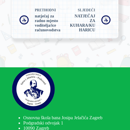
PRETHODNI
SLJEDEĆI
natječaj za
NATJEČAJ
radno mjesto
ZA
voditelja/ice
KUHARA/KU
računovodstva
HARICU
Osnovna škola bana Josipa Jelačića Zagreb
Podgradski odvojak 1
10090 Zagreb