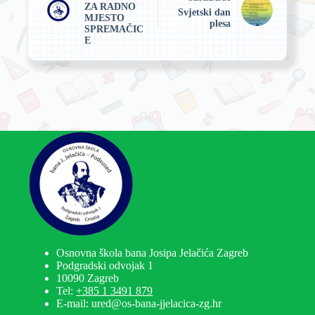
ZA RADNO
Svjetski dan
MJESTO
plesa
SPREMAČIC
E
Osnovna škola bana Josipa Jelačića Zagreb
Podgradski odvojak 1
10090 Zagreb
Tel:
+385 1 3491 879
E-mail: ured@os-bana-jjelacica-zg.hr