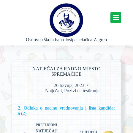
P
r
e
s
k
o
č
Osnovna škola bana Josipa Jelačića Zagreb
i
n
a
s
a
NATJEČAJ ZA RADNO MJESTO
d
SPREMAČICE
r
ž
26 travnja, 2023
a
Natječaji
,
Pozivi na testiranje
j
2._Odluka_o_nacinu_vrednovanja_i_lista_kandidat
a (2)
PRETHODNI
NATJEČAJ
SLJEDEĆI