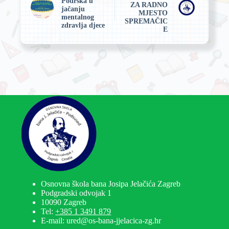
Podrška u
ZA RADNO
jačanju
MJESTO
mentalnog
SPREMAČIC
zdravlja djece
E
Osnovna škola bana Josipa Jelačića Zagreb
Podgradski odvojak 1
10090 Zagreb
Tel:
+385 1 3491 879
E-mail: ured@os-bana-jjelacica-zg.hr