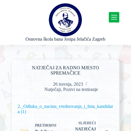
P
r
e
s
k
o
č
Osnovna škola bana Josipa Jelačića Zagreb
i
n
a
s
a
NATJEČAJ ZA RADNO MJESTO
d
SPREMAČICE
r
ž
26 travnja, 2023
a
Natječaji
,
Pozivi na testiranje
j
2._Odluka_o_nacinu_vrednovanja_i_lista_kandidat
a (1)
SLJEDEĆI
PRETHODNI
NATJEČAJ