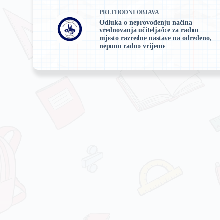
PRETHODNI
OBJAVA
Odluka o neprovođenju načina
vrednovanja učitelja/ice za radno
mjesto razredne nastave na određeno,
nepuno radno vrijeme