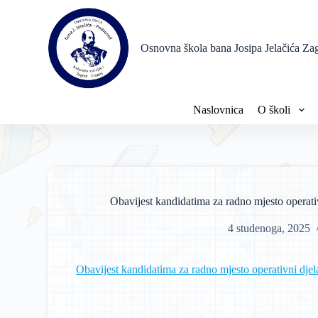
P
r
e
Osnovna škola bana Josipa Jelačića Za
s
k
o
č
i
Naslovnica
O školi
n
a
s
a
d
r
ž
Obavijest kandidatima za radno mjesto operativn
a
j
4 studenoga, 2025
Obavijest kandidatima za radno mjesto operativni djela