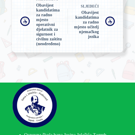
Obavijest
SLJEDEĆI
kandidatima
Obavijest
za radno
kandidatima
mjesto
za radno
operativni
mjesto učitelj
djelatnik za
njemačkog
sigurnost i
jezika
civilnu zaštitu
(neodređeno)
Osnovna škola bana Josipa Jelačića Zagreb