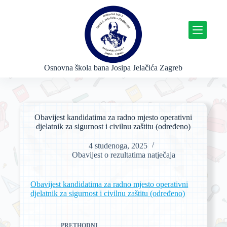
P
r
e
s
k
o
č
Osnovna škola bana Josipa Jelačića Zagreb
i
n
a
s
a
Obavijest kandidatima za radno mjesto operativni
d
djelatnik za sigurnost i civilnu zaštitu (određeno)
r
ž
4 studenoga, 2025
a
Obavijest o rezultatima natječaja
j
Obavijest kandidatima za radno mjesto operativni
djelatnik za sigurnost i civilnu zaštitu (određeno)
PRETHODNI