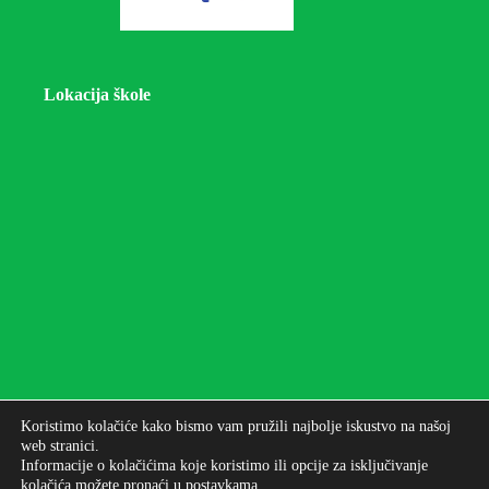
Lokacija škole
Koristimo kolačiće kako bismo vam pružili najbolje iskustvo na našoj
web stranici.
Informacije o kolačićima koje koristimo ili opcije za isključivanje
kolačića možete pronaći u
postavkama
.