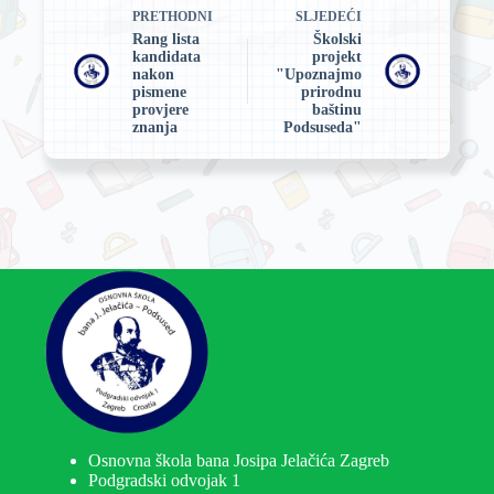
PRETHODNI
SLJEDEĆI
Rang lista
Školski
kandidata
projekt
nakon
"Upoznajmo
pismene
prirodnu
provjere
baštinu
znanja
Podsuseda"
Osnovna škola bana Josipa Jelačića Zagreb
Podgradski odvojak 1