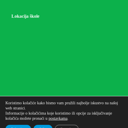
Lokacija škole
Koristimo kolačiće kako bismo vam pružili najbolje iskustvo na našoj
web stranici.
Informacije o kolačićima koje koristimo ili opcije za isključivanje
kolačića možete pronaći u
postavkama
.
Autorska prava © 2026 - Osnovna škola bana Josipa
Jelačića Zagreb