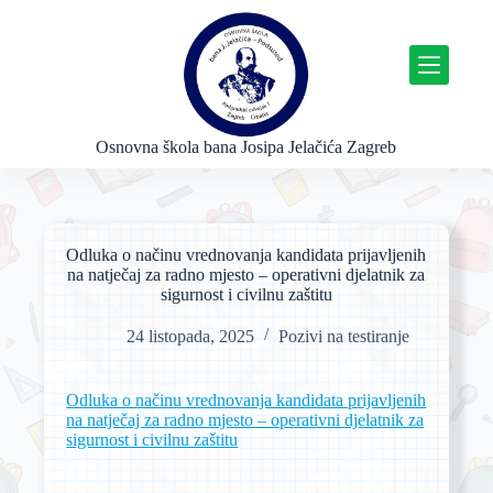
P
r
e
s
k
o
č
Osnovna škola bana Josipa Jelačića Zagreb
i
n
a
s
a
Odluka o načinu vrednovanja kandidata prijavljenih
d
na natječaj za radno mjesto – operativni djelatnik za
r
sigurnost i civilnu zaštitu
ž
a
24 listopada, 2025
Pozivi na testiranje
j
Odluka o načinu vrednovanja kandidata prijavljenih
na natječaj za radno mjesto – operativni djelatnik za
sigurnost i civilnu zaštitu