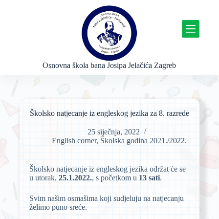
P
r
e
s
k
o
č
Osnovna škola bana Josipa Jelačića Zagreb
i
n
a
s
a
Školsko natjecanje iz engleskog jezika za 8. razrede
d
r
25 siječnja, 2022
ž
English corner
,
Školska godina 2021./2022.
a
j
Školsko natjecanje iz engleskog jezika održat će se
u utorak,
25.1.2022.
, s početkom u
13 sati
.
Svim našim osmašima koji sudjeluju na natjecanju
želimo puno sreće.