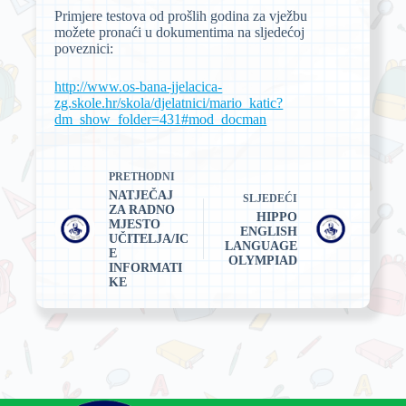
Primjere testova od prošlih godina za vježbu
možete pronaći u dokumentima na sljedećoj
poveznici:
http://www.os-bana-jjelacica-
zg.skole.hr/skola/djelatnici/mario_katic?
dm_show_folder=431#mod_docman
PRETHODNI
NATJEČAJ
SLJEDEĆI
ZA RADNO
HIPPO
MJESTO
ENGLISH
UČITELJA/IC
LANGUAGE
E
OLYMPIAD
INFORMATI
KE