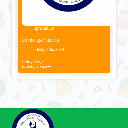
Sprachklub
Der heilige Nikolaus
3 listopada, 2024
Fotogalerija
Pročitajte više