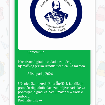
Sprachklub
Kreativne digitalne zadatke za učenje
njemačkog jezika izradila učenica 5.a razreda
3 listopada, 2024
Učenica 5.a razreda Ema Štefiček izradila je
pomoću digitalnih alata zanimljive zadatke za
ponavljanje gradiva. Schulmaterial – školski
pribor …
Pročitajte više