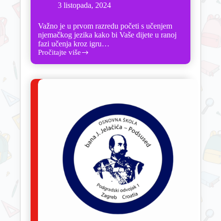
3 listopada, 2024
Važno je u prvom razredu početi s učenjem
njemačkog jezika kako bi Vaše dijete u ranoj
fazi učenja kroz igru…
Pročitajte više