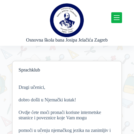
P
r
e
s
k
o
č
Osnovna škola bana Josipa Jelačića Zagreb
i
n
a
s
a
Sprachklub
d
r
ž
a
Dragi učenici,
j
dobro došli u Njemački kutak!
Ovdje ćete moći pronaći korisne internetske
stranice i poveznice koje Vam mogu
pomoći u učenju njemačkog jezika na zanimljiv i