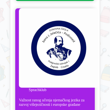
Sprachklub
Važnost ranog učenja njemačkog jezika za
razvoj višejezičnosti i europske građane